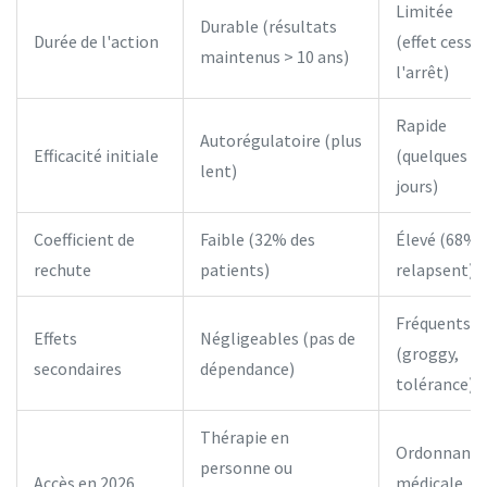
Limitée
Durable (résultats
Durée de l'action
(effet cesse 
maintenus > 10 ans)
l'arrêt)
Rapide
Autorégulatoire (plus
Efficacité initiale
(quelques
lent)
jours)
Coefficient de
Faible (32% des
Élevé (68%
rechute
patients)
relapsent)
Fréquents
Effets
Négligeables (pas de
(groggy,
secondaires
dépendance)
tolérance)
Thérapie en
Ordonnance
personne ou
Accès en 2026
médicale