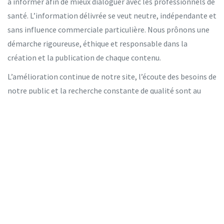
à informer afin de mieux dialoguer avec les professionnels de
santé. L’information délivrée se veut neutre, indépendante et
sans influence commerciale particulière. Nous prônons une
démarche rigoureuse, éthique et responsable dans la
création et la publication de chaque contenu.
L’amélioration continue de notre site, l’écoute des besoins de
notre public et la recherche constante de qualité sont au
cœur de notre démarche. Nous invitons nos lecteurs à
contribuer à l'amélioration de notre site par leurs remarques
et à signaler toute information qui mériterait une mise à jour
ou clarification.
Contact et informations légales
Top Médicaments est édité par Claire Marcadé, basée au 18
Rue Ozenne, 31000 Toulouse, France. Pour toute question,
remarque ou demande de partenariat, vous pouvez nous