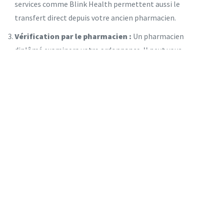
services comme Blink Health permettent aussi le
transfert direct depuis votre ancien pharmacien.
Vérification par le pharmacien :
Un pharmacien
diplômé examinera votre ordonnance. Il peut vous
contacter pour confirmer le dosage (généralement 0,4
mg) ou poser des questions sur vos allergies. Cette étape
prend quelques heures à quelques jours ouvrables.
Paiement et expédition :
Payez via les méthodes
sécurisées proposées (cartes de crédit, PayPal). Choisissez
votre mode de livraison. La plupart des services proposent
une livraison standard gratuite ou à faible coût sous 3 à 7
jours ouvrables.
Il est important de noter que le Flomax est disponible
exclusivement en capsules de 0,4 mg. Vérifiez bien cette
information lors de la sélection du produit pour éviter toute