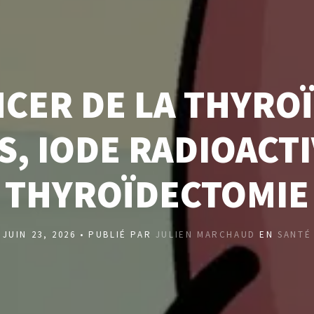
CER DE LA THYROÏ
S, IODE RADIOACTI
THYROÏDECTOMIE
JUIN 23, 2026 • PUBLIÉ PAR
JULIEN MARCHAUD
EN
SANTÉ