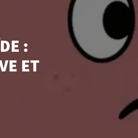
DE :
VE ET