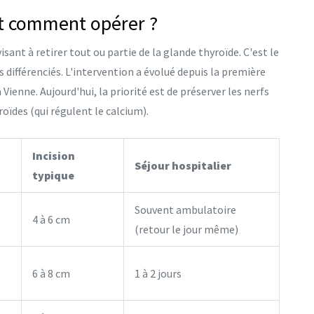
et comment opérer ?
visant à retirer tout ou partie de la glande thyroïde
. C'est le
 différenciés. L'intervention a évolué depuis la première
Vienne. Aujourd'hui, la priorité est de préserver les nerfs
roïdes (qui régulent le calcium).
Incision
Séjour hospitalier
typique
Souvent ambulatoire
4 à 6 cm
(retour le jour même)
6 à 8 cm
1 à 2 jours