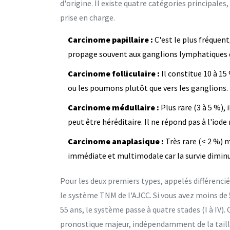
d'origine. Il existe quatre catégories principal
prise en charge.
Carcinome papillaire :
C'est le plus fréquent
propage souvent aux ganglions lymphatiques du
Carcinome folliculaire :
Il constitue 10 à 15 
ou les poumons plutôt que vers les ganglions. I
Carcinome médullaire :
Plus rare (3 à 5 %), 
peut être héréditaire. Il ne répond pas à l'iode 
Carcinome anaplasique :
Très rare (< 2 %) 
immédiate et multimodale car la survie dimin
Pour les deux premiers types, appelés différencié
le système TNM de l'AJCC. Si vous avez moins de 55
55 ans, le système passe à quatre stades (I à IV).
pronostique majeur, indépendamment de la taill