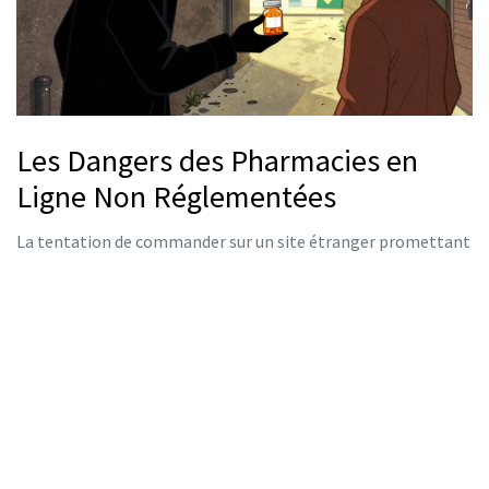
Les Dangers des Pharmacies en
Ligne Non Réglementées
La tentation de commander sur un site étranger promettant
des prix dérisoires est forte. Mais pourquoi ces prix sont-ils si
bas ? Souvent, parce qu'ils contournent les contrôles de
qualité.
Un antibiotique mal fabriqué peut contenir trop peu de
principe actif (ne guérissant pas l'infection, qui peut alors se
propager) ou trop (causant des effets secondaires graves).
Pire, certains produits contrefaits contiennent des