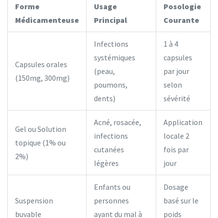
Forme
Usage
Posologie
Médicamenteuse
Principal
Courante
Infections
1 à 4
systémiques
capsules
Capsules orales
(peau,
par jour
(150mg, 300mg)
poumons,
selon
dents)
sévérité
Acné, rosacée,
Application
Gel ou Solution
infections
locale 2
topique (1% ou
cutanées
fois par
2%)
légères
jour
Enfants ou
Dosage
Suspension
personnes
basé sur le
buvable
ayant du mal à
poids