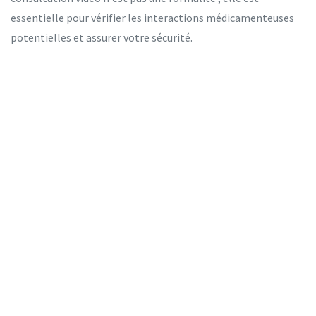
essentielle pour vérifier les interactions médicamenteuses
potentielles et assurer votre sécurité.
De plus, méfiez-vous des prix irréalistement bas combinés à
un manque total d'informations sur l'entreprise. Les
plateformes sérieuses affichent clairement leurs adresses
physiques, leurs numéros de téléphone de support client et
les licences de leurs médecins. Par exemple, RedBox Rx
indique clairement son siège en Iowa et ses heures de
disponibilité, offrant ainsi une traçabilité rassurante.