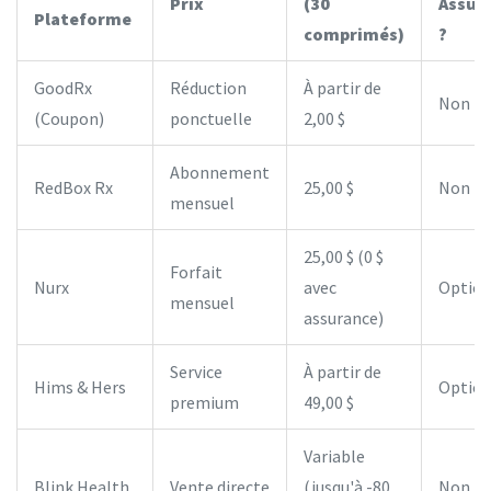
Prix
(30
Assur
Plateforme
comprimés)
?
GoodRx
Réduction
À partir de
Non
(Coupon)
ponctuelle
2,00 $
Abonnement
RedBox Rx
25,00 $
Non
mensuel
25,00 $ (0 $
Forfait
Nurx
avec
Option
mensuel
assurance)
Service
À partir de
Hims & Hers
Option
premium
49,00 $
Variable
Blink Health
Vente directe
(jusqu'à -80
Non