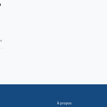
a
ue
ts
À propos