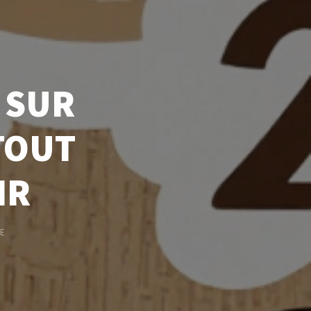
 SUR
TOUT
IR
TE