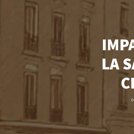
IMP
LA 
C
O