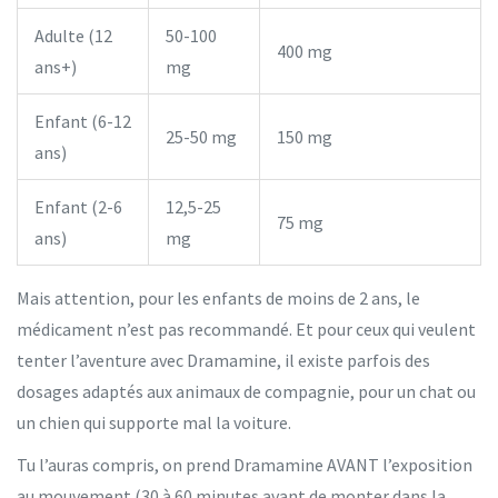
Adulte (12
50-100
400 mg
ans+)
mg
Enfant (6-12
25-50 mg
150 mg
ans)
Enfant (2-6
12,5-25
75 mg
ans)
mg
Mais attention, pour les enfants de moins de 2 ans, le
médicament n’est pas recommandé. Et pour ceux qui veulent
tenter l’aventure avec Dramamine, il existe parfois des
dosages adaptés aux animaux de compagnie, pour un chat ou
un chien qui supporte mal la voiture.
Tu l’auras compris, on prend Dramamine AVANT l’exposition
au mouvement (30 à 60 minutes avant de monter dans la