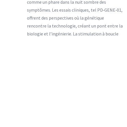
comme un phare dans la nuit sombre des
symptômes. Les essais cliniques, tel PD‑GENE‑01,
offrent des perspectives où la génétique
rencontre la technologie, créant un pont entre la
biologie et l’ingénierie. La stimulation à boucle
fermée, quant à elle, reflète une intelligence
adaptative que l’on retrouve rarement en
médecine traditionnelle. Mais il faut aussi
souligner les challenges, notamment le coût
astronomique des vecteurs AAV ; c’est un frein qui
ne peut être négligé. Les données préliminaires
sur l’augmentation du métabolisme glucidique
sont encourageantes, même si elles restent
encore limitées à des cohortes restreintes. Le
fait que le CRISPR‑Cas9 soit appliqué à LRRK2
montre que nous n’avons pas fini d’explorer les