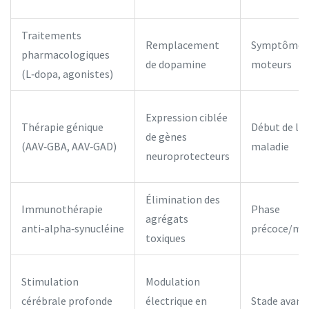
Traitements
Remplacement
Symptômes
pharmacologiques
de dopamine
moteurs
(L‑dopa, agonistes)
Expression ciblée
Thérapie génique
Début de la
de gènes
(AAV‑GBA, AAV‑GAD)
maladie
neuroprotecteurs
Élimination des
Immunothérapie
Phase
agrégats
anti‑alpha‑synucléine
précoce/mo
toxiques
Stimulation
Modulation
cérébrale profonde
électrique en
Stade avanc